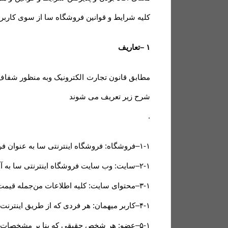
کلیه شرایط و قوانین فروشگاه سا از سوی کاربر ا
۱
–
تعاریف
مطابق قانون تجارت الکترونیک وبه منظور شفاف س
شرح زیر تعریف می شوند
.
۱-۱
–
فروشگاه: فروشگاه اینترنتی سا به عنوان ف
۲-۱
–
سایت: وب سایت فروشگاه اینترنتی سا به 
۳-۱
–
محتوای سایت: کلیه اطلاعات من‌جمله قیمت
۴-۱
–
کاربر میهمان: هر فردی که از طریق اینترن
۵-۱
–
عضو: هر شخص حقیقی که بنا بر مشخصات ه