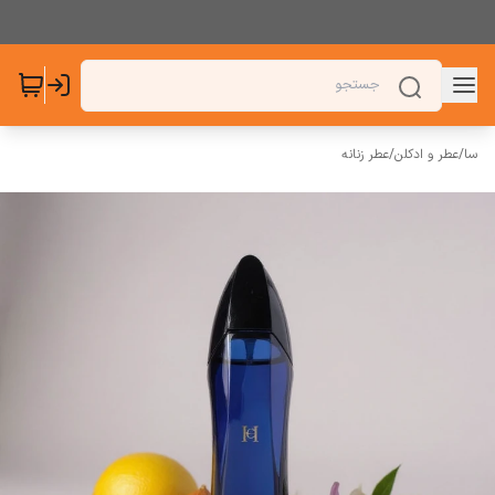
سا
/
عطر و ادکلن
/
عطر زنانه