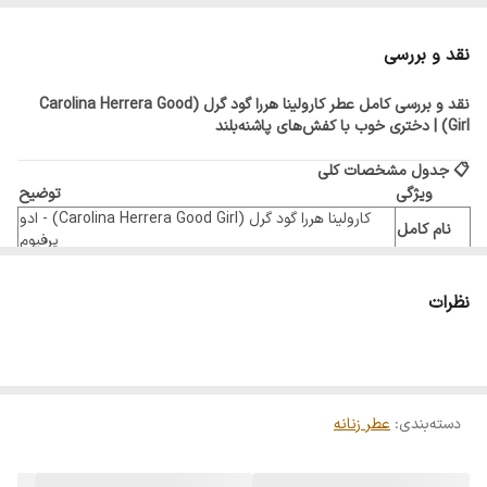
مناسب برای
فصول سرد و استفاده روزمره
نقد و بررسی
نت آغازی
بادام، قهوه، ترنج و لیمو
نقد و بررسی کامل عطر کارولینا هررا گود گرل (Carolina Herrera Good
Girl) | دختری خوب با کفش‌های پاشنه‌بلند
نت میانی
گل مریم، یاس رازقی، شکوفه پرتقال، زنبق و رز
بلغاری
📋 جدول مشخصات کلی
ویژگی
توضیح
نت پایانی
دانه تونکا، کاکائو، وانیل، چوب صندل، چوب
کارولینا هررا گود گرل (Carolina Herrera Good Girl) - ادو
کشمیر
نام کامل
پرفیوم
برند
کارولینا هررا (Carolina Herrera)
کشور مبدأ
اسپانیا (تحت لیسانس آمریکا)
نظرات
سال عرضه
۲۰۱۶
جنسیت
زنانه
طبع
گرم و شیرین (و کمی تلخ)
گروه بویایی
شرقی گلی (Oriental Floral)
عطار
دسته‌بندی
:
عطر زنانه
لوئیز ترنر (Louise Turner)
(طراح)
ماندگاری
بسیار خوب (حدود ۷ تا ۹ ساعت)