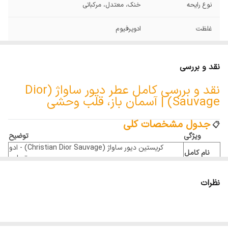
نوع رایحه
خنک، معتدل، مرکباتی
غلظت
ادوپرفیوم
مناسب برای
فصول گرم و استفاده روزمره
نقد و بررسی
نت آغازی
ترنج، فلفل سیچوان، نعناع هندی
نقد و بررسی کامل عطر دیور ساواژ (Dior
Sauvage) | آسمان باز، قلب وحشی
نت پایانی
آمبروکسان، لابدانیوم، سدر
جدول مشخصات کلی
نت میانی
فلفل صورتی، اسطوخودوس، خس خس
📋
ویژگی
توضیح
کریستین دیور ساواژ (Christian Dior Sauvage) - ادو
نام کامل
تویلت
برند
دیور (Dior)
کشور مبدأ
فرانسه
نظرات
سال عرضه
۲۰۱۵
جنسیت
مردانه
طبع
خنک و تند