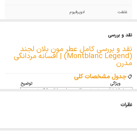
غلظت
ادوپرفیوم
مناسب برای
فصول گرم و استفاده روزمره
نقد و بررسی
نت آغازی
ترنج ایتالیایی، اسطوخودوس فرانسوی
نقد و بررسی کامل عطر مون بلان لجند
(Montblanc Legend) | افسانه مردانگی
نت میانی
سرو سفید
مدرن
نت پایانی
خزه درخت بلوط
جدول مشخصات کلی
📋
ویژگی
توضیح
نام کامل
مون بلان لجند (Montblanc Legend) - ادو تویلت
برند
مون بلان (Montblanc)
نظرات
کشور مبدأ
فرانسه
سال عرضه
۲۰۱۱
جنسیت
مردانه
طبع
خنک و شیرین
گروه بویایی
آروماتیک فوژه (Aromatic Fougère)