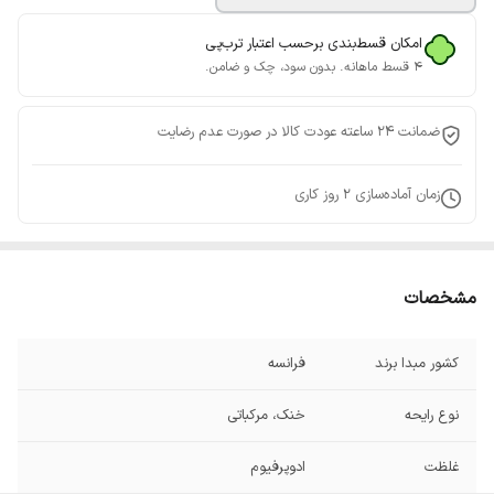
امکان قسط‌بندی برحسب اعتبار ترب‌پی
۴ قسط ماهانه. بدون سود، چک و ضامن.
ضمانت 24 ساعته عودت کالا در صورت عدم رضایت
زمان آماده‌سازی
2
روز کاری
مشخصات
کشور مبدا برند
فرانسه
نوع رایحه
خنک، مرکباتی
غلظت
ادوپرفیوم