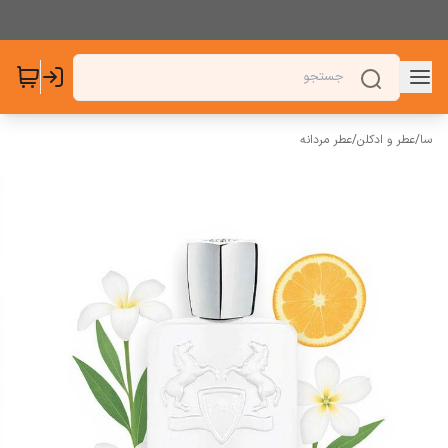
سا
/
عطر و ادکلن
/
عطر مردانه