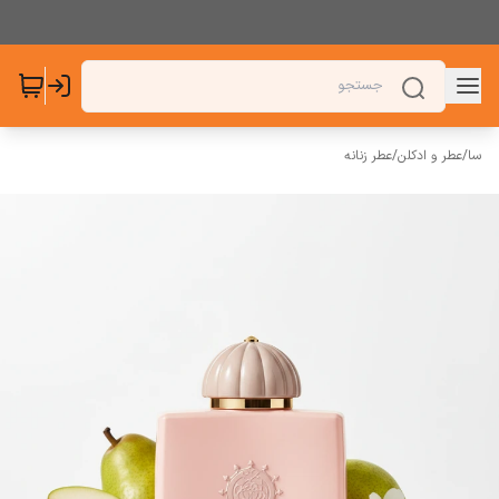
سا
/
عطر و ادکلن
/
عطر زنانه