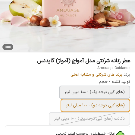
عطر زنانه شرکتی مدل آمواج (آمواژ) گایدنس
Amouage Guidance
برند:
برند های شرکتی و مشابه اصلی
تولید کننده - حجم
(های کپی درجه یک) - 100 میلی لیتر
(های کپی درجه دو) - 100 میلی لیتر
دکانت (های کپی درجه یک) - 10 میلی لیتر
امکان قسط‌بندی برحسب اعتبار ترب‌پی