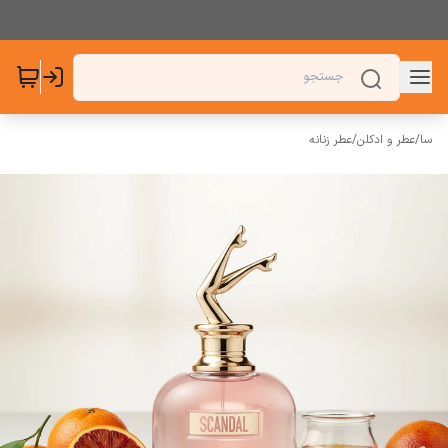
سا
/
عطر و ادکلن
/
عطر زنانه