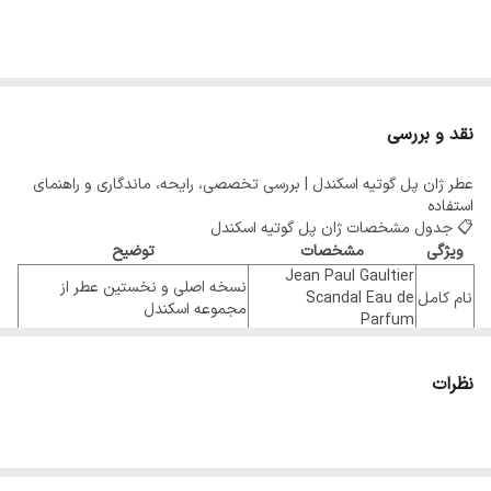
نقد و بررسی
عطر ژان پل گوتیه اسکندل | بررسی تخصصی، رایحه، ماندگاری و راهنمای
استفاده
📋 جدول مشخصات ژان پل گوتیه اسکندل
ویژگی
مشخصات
توضیح
Jean Paul Gaultier
نسخه اصلی و نخستین عطر از
نام کامل
Scandal Eau de
مجموعه اسکندل
Parfum
برند
Jean Paul Gaultier
برند مشهور فرانسوی
سال
قدیمی‌ترین نسخه مجموعه
۲۰۱۷
نظرات
عرضه
Scandal
دافنه بوژه، فابریس پلگرن
سه عطرساز شناخته‌شده در طراحی
عطاران
و کریستف رینو
این رایحه
جنسیت
زنانه
با شخصیتی جسور، شیرین و اغواگر
غلظت
Eau de Parfum
ادو پرفیوم