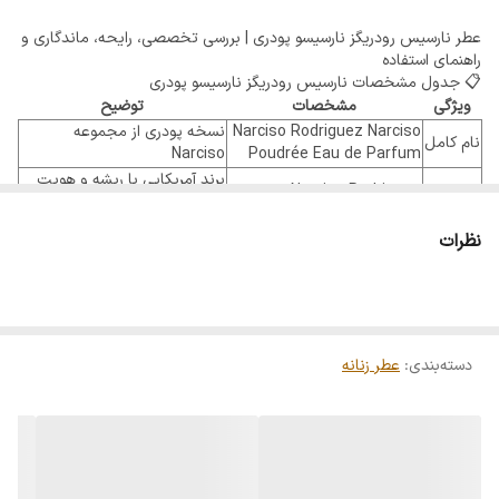
عطر نارسیس رودریگز نارسیسو پودری | بررسی تخصصی، رایحه، ماندگاری و
راهنمای استفاده
📋 جدول مشخصات نارسیس رودریگز نارسیسو پودری
ویژگی
مشخصات
توضیح
Narciso Rodriguez Narciso
نسخه پودری از مجموعه
نام کامل
Narciso
Poudrée Eau de Parfum
برند آمریکایی با ریشه و هویت
برند
Narciso Rodriguez
طراحی مینیمال
سال
یکی از نسخه‌های محبوب
۲۰۱۶
نظرات
عرضه
مجموعه نارسیسو
اورلین گیشار (Aurélien
عطار
عطرساز شناخته‌شده فرانسوی
Guichard)
با رایحه‌ای لطیف، گرم و نزدیک
جنسیت
زنانه
به پوست
دسته‌بندی
:
عطر زنانه
غلظت
Eau de Parfum
ادو پرفیوم
مناسب فصل‌های خنک و هوای
طبع
گرم، ملایم، پودری و مشکی
معتدل
گروه
با محوریت مشک، گل‌های سفید،
چوبی گلی مشکی
بویایی
رز و چوب‌ها
روی لباس معمولاً دوام بیشتری