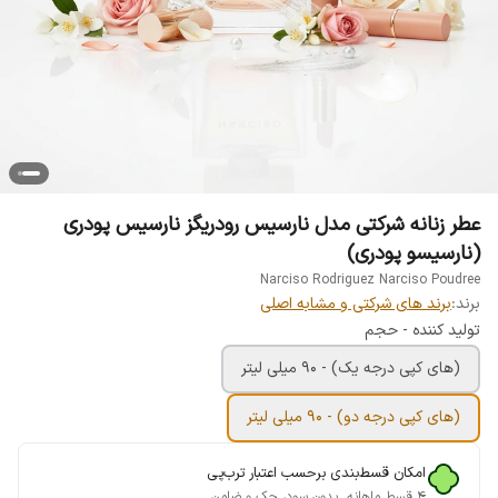
عطر زنانه شرکتی مدل نارسیس رودریگز نارسیس پودری
(نارسیسو پودری)
Narciso Rodriguez Narciso Poudree
برند:
برند های شرکتی و مشابه اصلی
تولید کننده - حجم
(های کپی درجه یک) - 90 میلی لیتر
(های کپی درجه دو) - 90 میلی لیتر
امکان قسط‌بندی برحسب اعتبار ترب‌پی
۴ قسط ماهانه. بدون سود، چک و ضامن.