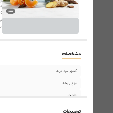
دس
کش
نو
غ
مشخصات
کشور مبدا برند
نوع رایحه
غلظت
توضیحات