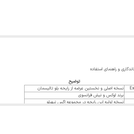
دگاری و راهنمای استفاده
توضیح
Ex
نسخه اصلی و نخستین عرضه از رایحه بلو تالیسمان
برند لوکس و نیش فرانسوی
نسخه اولیه این رایحه در مجموعه اگس نیهیلو
عطرساز اسپانیایی شناخته‌شده در دنیای عطرهای نیش
متعادل، با حس تمیز و مدرن برای خانم‌ها و آقایان
ادو پرفیوم
مناسب اغلب فصل‌های سال