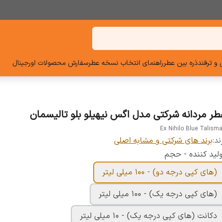
و ترفند
ذره بین عطر
راهنمای انتخاب نسخه عطر
سفارش محصولات اورجینال
طر مردانه شرکتی مدل اگس نیهیلو بلو تالیسمان
Ex Nihilo Blue Talism
ند:
برند های شرکتی و مشابه اصلی
لید کننده - حجم
(های کپی درجه دو) - 100 میلی لیتر
(های کپی درجه یک) - 100 میلی لیتر
دکانت (های کپی درجه یک) - 10 میلی لیتر