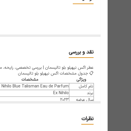
نقد و بررسی
عطر اگس نیهیلو بلو تالیسمان | بررسی تخصصی، رایحه، مان
📋 جدول مشخصات اگس نیهیلو بلو تالیسمان
ویژگی
مشخصات
نام کامل
 Nihilo Blue Talisman Eau de Parfum
برند
Ex Nihilo
سال عرضه
۲۰۲۳
عطار
جوردی فرناندز (Jordi Fernández)
جنسیت
زنانه و مردانه
نظرات
غلظت
Eau de Parfum
طبع
معتدل، کمی خنک، میوه‌ای و چوبی