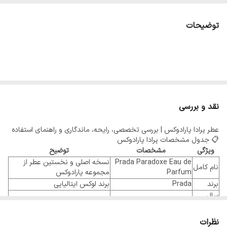
توضیحات
نقد و بررسی
عطر پرادا پارادوکس | بررسی تخصصی، رایحه، ماندگاری و راهنمای استفاده
📋 جدول مشخصات پرادا پارادوکس
ویژگی
مشخصات
توضیح
Prada Paradoxe Eau de
نسخه اصلی و نخستین عطر از
نام کامل
Parfum
مجموعه پارادوکس
برند
Prada
برند لوکس ایتالیایی
سال
۲۰۲۲
آغازگر کالکشن Paradoxe
عرضه
نادژ لو گارلانتزک، شیمالا
سه عطرساز فرانسوی در طراحی این
نظرات
عطاران