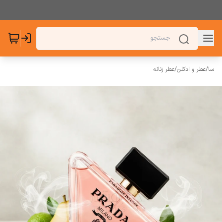
سا
/
عطر و ادکلن
/
عطر زنانه