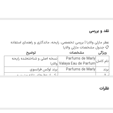
نقد و بررسی
عطر مارلی والایا | بررسی تخصصی، رایحه، ماندگاری و راهنمای استفاده
📋 جدول مشخصات مارلی والایا
ویژگی
مشخصات
توضیح
Parfums de Marly
نسخه اصلی و شناخته‌شده رایحه
نام کامل
Valaya Eau de Parfum
والایا
برند
Parfums de Marly
برند لوکس فرانسوی
سال
یکی از عطرهای زنانه مدرن و
۲۰۲۳
عرضه
پرطرفدار مارلی
کوئنتین بیش (Quentin
نظرات
عطار
عطرساز مشهور فرانسوی
Bisch)
با قابلیت استفاده برای علاقه‌مندان به
جنسیت
زنانه
عطرهای یونیسکس و مشکی
غلظت
Eau de Parfum
ادو پرفیوم