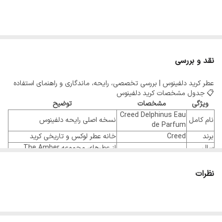
نقد و بررسی
عطر کرید دلفینوس | بررسی تخصصی، رایحه، ماندگاری و راهنمای استفاده
📋 جدول مشخصات کرید دلفینوس
ویژگی
مشخصات
توضیح
Creed Delphinus Eau
نام کامل
نسخه اصلی رایحه دلفینوس
de Parfum
برند
Creed
خانه عطر لوکس و تاریخی کرید
سال
از عطرهای مجموعه The Amber
۲۰۲۳
عرضه
Universe کرید
اولیویه کرید (Olivier
بر اساس اطلاعات برند، با امضای
نظرات
عطار
Creed)
خلاقیت اولیویه کرید
با گرایش گرم، وانیلی و نسبتاً مردانه در
جنسیت
زنانه و مردانه
تجربه برخی افراد
غلظت
Eau de Parfum
ادو پرفیوم