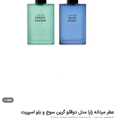
عطر مردانه زارا مدل دوقلو گرین سوج و بلو اسپریت