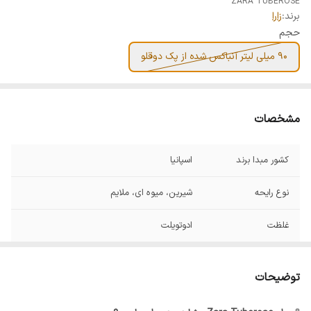
ZARA TUBEROSE
برند:
زارا
حجم
90 میلی لیتر آنباکس شده از پک دوقلو
مشخصات
کشور مبدا برند
اسپانیا
نوع رایحه
شیرین، میوه ای، ملایم
غلظت
ادوتویلت
مناسب برای
استفاده روزمره و تمام فصول
توضیحات
نت آغازی
ترنج، لیمو شیرازی و برگ مو