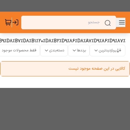
%D8%B9%D8%B7%D8%B1%20%D8%B2%D9%86%D8%A7%D9%86%D9%87
پربازدیدترین
برندها
دسته‌بندی
فقط محصولات موجود
کالایی در این صفحه موجود نیست