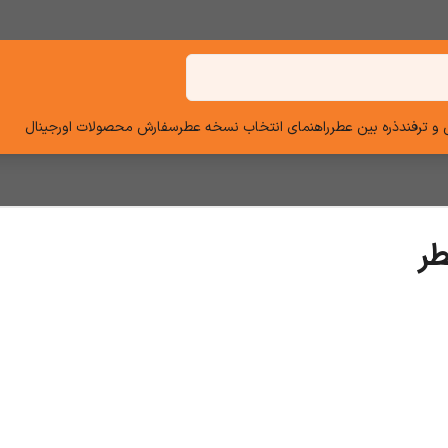
و ترفند
ذره بین عطر
راهنمای انتخاب نسخه عطر
سفارش محصولات اورجینال
طر