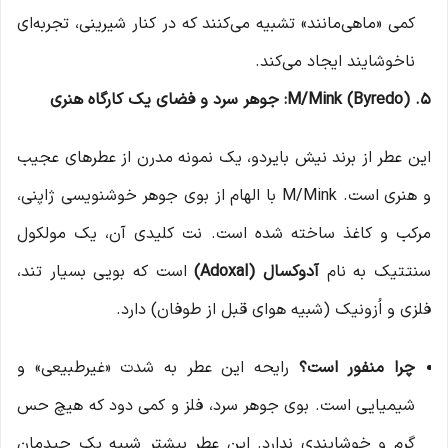
کمی «ماهی‌مانند» تشبیه می‌کنند که در کنار شیرینی، تجربه‌ای
ناخوشایند ایجاد می‌کند.
5. M/Mink (Byredo): جوهر سرد و فضای یک کارگاه هنری
این عطر از برند نیش بایردو، یک نمونه مدرن از عطرهای عجیب
و هنری است. M/Mink با الهام از بوی جوهر خوشنویسی ژاپنی،
مرکب و کاغذ ساخته شده است. نت کلیدی آن، یک مولکول
سنتتیک به نام
آدوکسال (Adoxal)
است که بویی بسیار تند،
فلزی و اُزونیک (شبیه هوای قبل از طوفان) دارد.
چرا منفور است؟
رایحه این عطر به شدت «غیرطبیعی» و
شیمیایی است. بوی جوهر سرد، فلز و کمی دود که هیچ حس
گرم و خوشایندی ندارد. این عطر بیشتر شبیه یک چیدمان