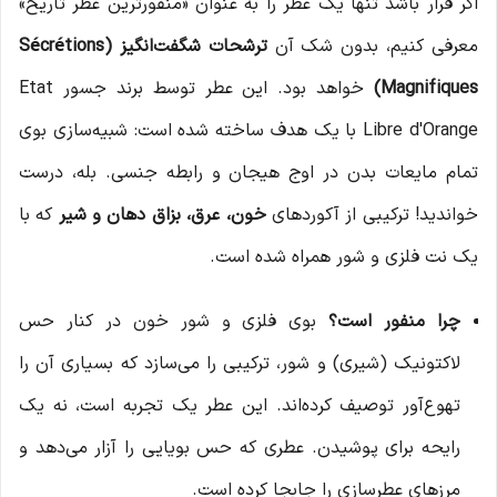
اگر قرار باشد تنها یک عطر را به عنوان «منفورترین عطر تاریخ»
معرفی کنیم، بدون شک آن
ترشحات شگفت‌انگیز (Sécrétions
Magnifiques)
خواهد بود. این عطر توسط برند جسور Etat
Libre d'Orange با یک هدف ساخته شده است: شبیه‌سازی بوی
تمام مایعات بدن در اوج هیجان و رابطه جنسی. بله، درست
خواندید! ترکیبی از آکوردهای
خون، عرق، بزاق دهان و شیر
که با
یک نت فلزی و شور همراه شده است.
چرا منفور است؟
بوی فلزی و شور خون در کنار حس
لاکتونیک (شیری) و شور، ترکیبی را می‌سازد که بسیاری آن را
تهوع‌آور توصیف کرده‌اند. این عطر یک تجربه است، نه یک
رایحه برای پوشیدن. عطری که حس بویایی را آزار می‌دهد و
مرزهای عطرسازی را جابجا کرده است.